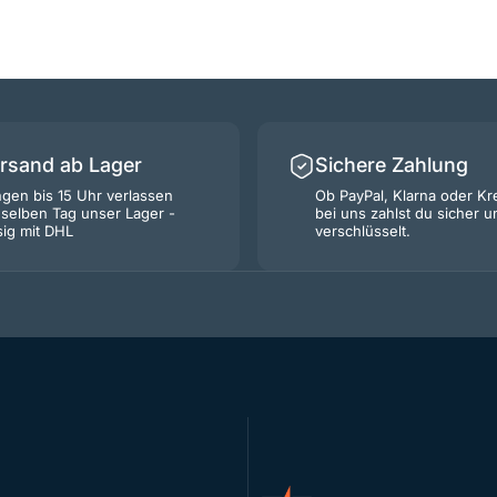
ersand ab Lager
Sichere Zahlung
ngen bis 15 Uhr verlassen
Ob PayPal, Klarna oder Kre
selben Tag unser Lager -
bei uns zahlst du sicher u
sig mit DHL
verschlüsselt.
Akkurando.de