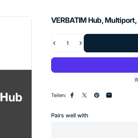
VERBATIM
Hub,
Multiport,
Anzahl
W
Teilen:
Auf Facebook teilen
Auf X teilen
Auf Pinterest pinn
Per E-Mail te
Pairs well with