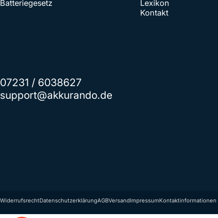
Batteriegesetz
Lexikon
Kontakt
07231 / 6038627
support@akkurando.de
© 2026 Akkurando.de. Powered by Shopify
Widerrufsrecht
Datenschutzerklärung
AGB
Versand
Impressum
Kontaktinformationen