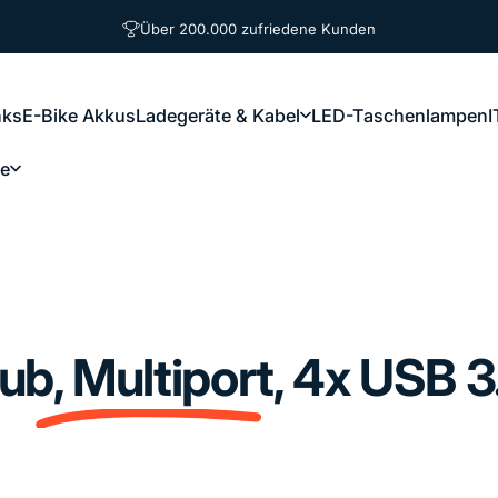
Pause Diashow
Über 200.000 zufriedene Kunden
nks
E-Bike Akkus
Ladegeräte & Kabel
LED-Taschenlampen
I
ce
, Multiport, 4x USB 3